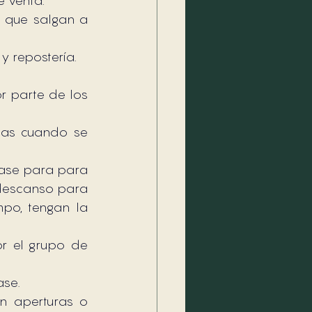
e venta.
 que salgan a 
y repostería.
 parte de los 
ias cuando se 
pase para para 
descanso para 
po, tengan la 
 el grupo de 
ase.
n aperturas o 