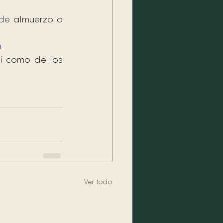
de almuerzo o 
.
í como de los 
Ver todo