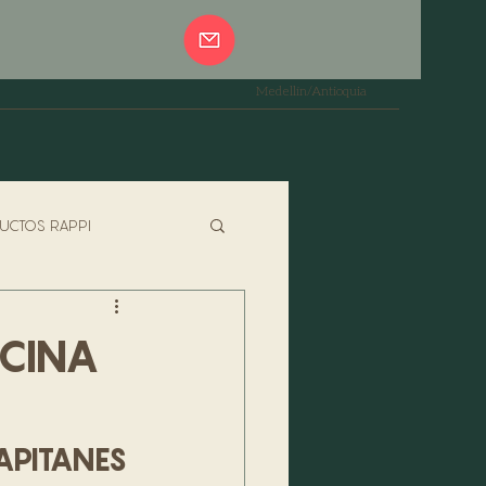
Medellín/Antioquia
UCTOS RAPPI
PASTAS
ESPECIALES
OCINA
JADOR
APITANES 