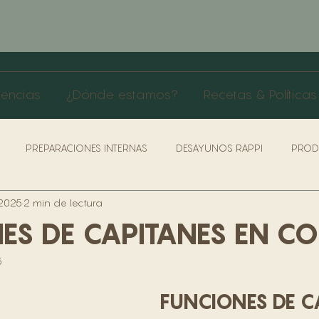
rencias
¿Dónde estamos?
Recetas & Políticas
PREPARACIONES INTERNAS
DESAYUNOS RAPPI
PROD
 2025
2 min de lectura
AS & PROTOCOLO SERVICIO
ROLES COCINA
LIVIANOS
ES DE CAPITANES EN C
5
ÍTICAS DE SEGURIDAD & SALUD
POLÍTICAS & BENEFICIO TRABA
FUNCIONES DE C
RRA