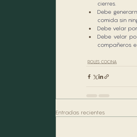
cierres.
Debe generarno
comida sin nin
Debe velar por
Debe velar por
compañeros en
ROLES COCINA
Entradas recientes