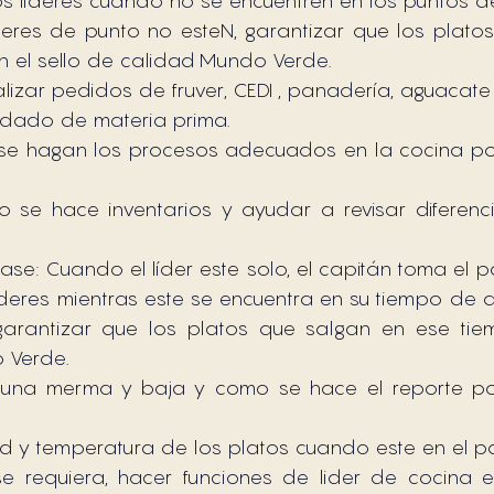
s lideres cuando no se encuentren en los puntos d
eres de punto no esteN, garantizar que los platos
n el sello de calidad Mundo Verde.
lizar pedidos de fruver, CEDI , panadería, aguacate 
uidado de materia prima.
se hagan los procesos adecuados en la cocina por
 se hace inventarios y ayudar a revisar diferenc
se: Cuando el líder este solo, el capitán toma el 
ideres mientras este se encuentra en su tiempo de 
arantizar que los platos que salgan en ese tiem
 Verde.
una merma y baja y como se hace el reporte por
dad y temperatura de los platos cuando este en el p
e requiera, hacer funciones de lider de cocina e