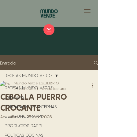
Entrada
RECETAS MUNDO VERDE
Mundo Verde EQUILIBRIO
RECETAS MUNDO VERDE
24 abr 2025
1 min de lectura
CEBOLLA PUERRO
ENTRADAS
CROCANTE
PREPARACIONES INTERNAS
DESAYUNOS RAPPI
Actualizado:
25 abr 2025
PRODUCTOS RAPPI
POLÍTICAS COCINAS