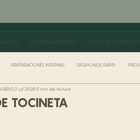
rencias
¿Dónde estamos?
Recetas & Políticas
PREPARACIONES INTERNAS
DESAYUNOS RAPPI
PROD
LIBRIO
2 jul 2025
0 min de lectura
AS & PROTOCOLO SERVICIO
ROLES COCINA
LIVIANOS
E TOCINETA
ÍTICAS DE SEGURIDAD & SALUD
POLÍTICAS & BENEFICIO TRABA
RRA