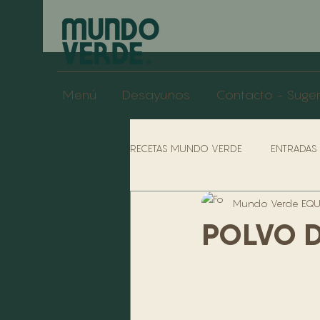
Menú
Desayunos
Contacto - Suge
RECETAS MUNDO VERDE
ENTRADAS
Mundo Verde EQUI
POLÍTICAS COCINAS
POLÍTIC
POLVO D
SOPAS
SÁNDUCHES
POL
PERFILES DE LA EMPRESA
BA