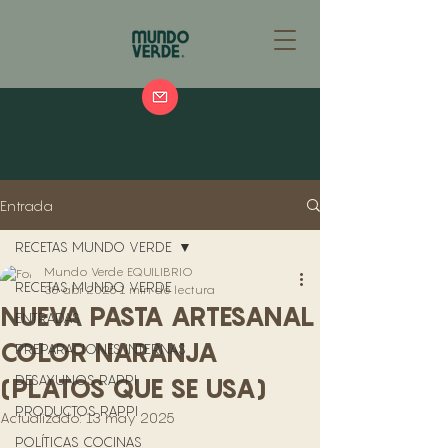
Entrada
RECETAS MUNDO VERDE
Mundo Verde EQUILIBRIO
RECETAS MUNDO VERDE
30 abr 2025
1 min de lectura
NUEVA PASTA ARTESANAL
ENTRADAS
COLOR NARANJA
PREPARACIONES INTERNAS
DESAYUNOS RAPPI
(PLATOS QUE SE USA)
PRODUCTOS RAPPI
Actualizado:
13 may 2025
POLÍTICAS COCINAS