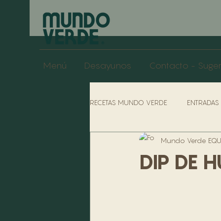
Menú
Desayunos
Contacto - Suge
RECETAS MUNDO VERDE
ENTRADAS
Mundo Verde EQUI
POLÍTICAS COCINAS
POLÍTIC
DIP DE 
SOPAS
SÁNDUCHES
POL
PERFILES DE LA EMPRESA
BA