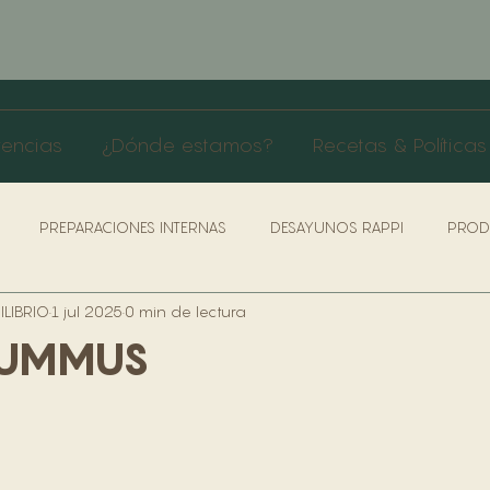
rencias
¿Dónde estamos?
Recetas & Políticas
PREPARACIONES INTERNAS
DESAYUNOS RAPPI
PROD
LIBRIO
1 jul 2025
0 min de lectura
AS & PROTOCOLO SERVICIO
ROLES COCINA
LIVIANOS
HUMMUS
ÍTICAS DE SEGURIDAD & SALUD
POLÍTICAS & BENEFICIO TRABA
RRA