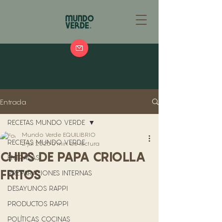
Entrada
RECETAS MUNDO VERDE
Mundo Verde EQUILIBRIO
RECETAS MUNDO VERDE
2 jul 2025
0 min de lectura
CHIPS DE PAPA CRIOLLA
ENTRADAS
FRITOS
PREPARACIONES INTERNAS
DESAYUNOS RAPPI
PRODUCTOS RAPPI
POLÍTICAS COCINAS