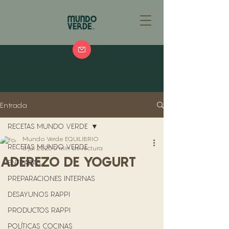
Entrada
RECETAS MUNDO VERDE
Mundo Verde EQUILIBRIO
RECETAS MUNDO VERDE
8 jul 2025
0 min de lectura
ADEREZO DE YOGURT
ENTRADAS
PREPARACIONES INTERNAS
DESAYUNOS RAPPI
PRODUCTOS RAPPI
POLÍTICAS COCINAS