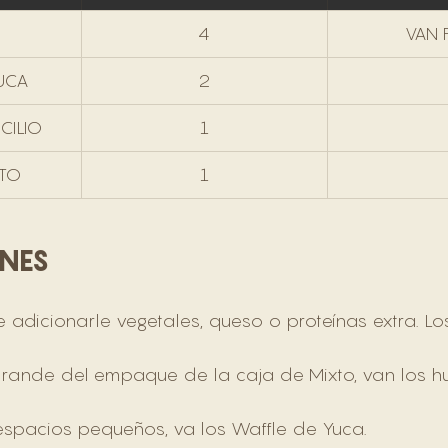
4
VAN 
UCA
2
CILIO
1
XTO
1
NES
e adicionarle vegetales, queso o proteínas extra. L
grande del empaque de la caja de Mixto, van los h
 espacios pequeños, va los Waffle de Yuca. 