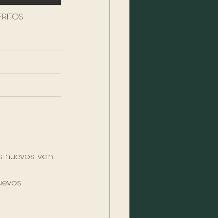
FRITOS
os huevos van 
uevos 