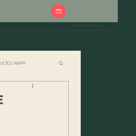
Medellín/Antioquia
UCTOS RAPPI
PASTAS
ESPECIALES
E
JADOR