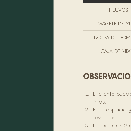
HUEVOS
WAFFLE DE Y
BOLSA DE DOMI
CAJA DE MI
OBSERVACIO
El cliente pued
fritos.  
En el espacio 
revueltos. 
En los otros 2