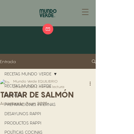
Entrada
RECETAS MUNDO VERDE
Mundo Verde EQUILIBRIO
RECETAS MUNDO VERDE
25 abr 2025
1 min de lectura
TARTAR DE SALMÓN
ENTRADAS
Actualizado:
3 jun 2025
PREPARACIONES INTERNAS
DESAYUNOS RAPPI
PRODUCTOS RAPPI
POLÍTICAS COCINAS