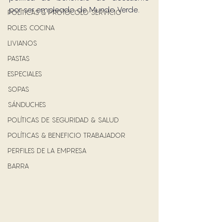
por ser empleado de Mundo Verde. 
POLÍTICAS & PROTOCOLO SERVICIO
ROLES COCINA
LIVIANOS
PASTAS
ESPECIALES
SOPAS
SÁNDUCHES
POLÍTICAS DE SEGURIDAD & SALUD
POLÍTICAS & BENEFICIO TRABAJADOR
PERFILES DE LA EMPRESA
BARRA