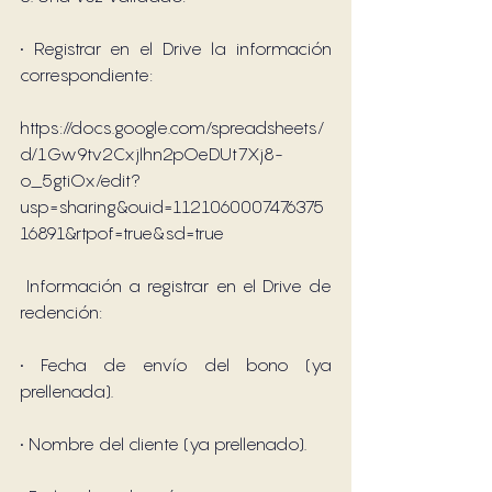
• Registrar en el Drive la información 
correspondiente:
https://docs.google.com/spreadsheets/
d/1Gw9tv2Cxjlhn2pOeDUt7Xj8-
o_5gtiOx/edit?
usp=sharing&ouid=1121060007476375
16891&rtpof=true&sd=true
 Información a registrar en el Drive de 
redención:
• Fecha de envío del bono (ya 
prellenada).
• Nombre del cliente (ya prellenado).