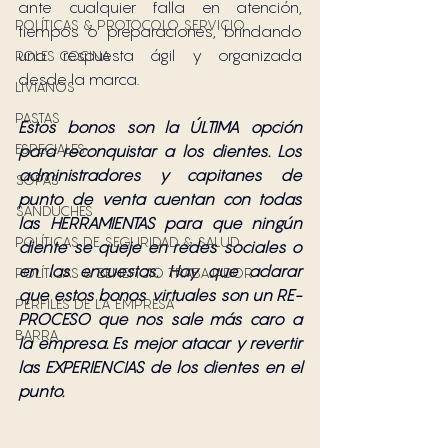
ante cualquier falla en atención, 
POLÍTICAS & PROTOCOLO SERVICIO
tiempos o preparaciones, brindando 
una respuesta ágil y organizada 
ROLES COCINA
desde la marca.
LIVIANOS
PASTAS
Estos bonos son la ÚLTIMA opción 
ESPECIALES
para reconquistar a los clientes. Los 
administradores y capitanes de 
SOPAS
punto de venta cuentan con todas 
SÁNDUCHES
las HERRAMIENTAS para que ningún 
POLÍTICAS DE SEGURIDAD & SALUD
cliente se queje en redes sociales o 
en las encuestas. Hay que aclarar 
POLÍTICAS & BENEFICIO TRABAJADOR
que estos bonos virtuales son un RE-
PERFILES DE LA EMPRESA
PROCESO que nos sale más caro a 
BARRA
la empresa. Es mejor atacar y revertir 
las EXPERIENCIAS de los clientes en el 
punto. 