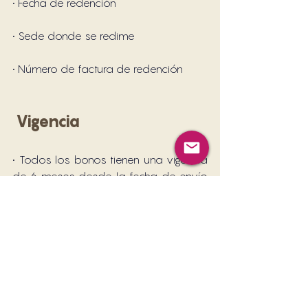
• Fecha de redención
• Sede donde se redime
• Número de factura de redención
 Vigencia
• Todos los bonos tienen una vigencia 
de 6 meses desde la fecha de envío 
al cliente.
• Cualquier intento de redención fuera 
de este tiempo será rechazado.