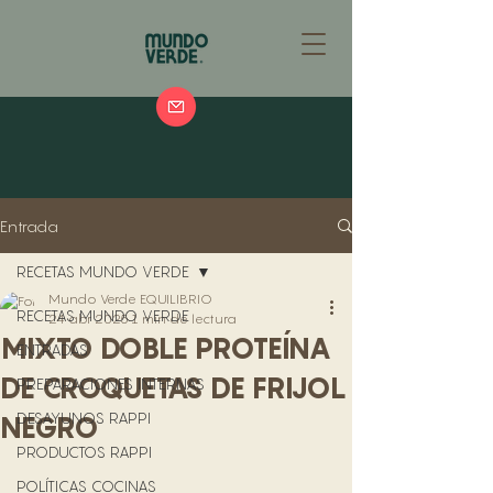
Entrada
RECETAS MUNDO VERDE
Mundo Verde EQUILIBRIO
RECETAS MUNDO VERDE
24 abr 2025
1 min de lectura
MIXTO DOBLE PROTEÍNA
ENTRADAS
DE CROQUETAS DE FRIJOL
PREPARACIONES INTERNAS
DESAYUNOS RAPPI
NEGRO
PRODUCTOS RAPPI
POLÍTICAS COCINAS