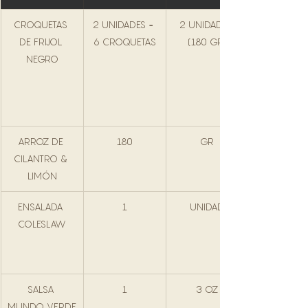
CROQUETAS 
2 UNIDADES = 
2 UNIDADES 
DE FRIJOL 
6 CROQUETAS
(180 GR)
NEGRO
ARROZ DE 
180
GR
CILANTRO & 
LIMÓN
ENSALADA 
1
UNIDAD
COLESLAW
SALSA 
1
3 OZ
MUNDO VERDE