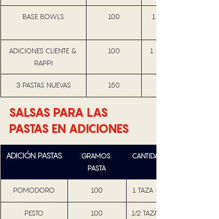
BASE BOWLS
100
 1 TAZA = 120 
ADICIONES CLIENTE & 
100
1  TAZA = 120 
RAPPI
3 PASTAS NUEVAS
150
SALSAS PARA LAS 
PASTAS EN ADICIONES 
ADICIÓN PASTAS
GRAMOS 
CANTIDAD SALSA
PASTA
POMODORO
100
1 TAZA = 120 GR
PESTO
100
1/2 TAZA = 60 GR