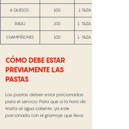
4 QUESOS 
100
 1 TAZA = 120 GR
RAGÚ
100
1  TAZA = 120 GR
CHAMPIÑONES
100
1  TAZA = 120 GR
CÓMO DEBE ESTAR 
PREVIAMENTE LAS 
PASTAS
Las pastas deben estar porcionadas 
para el servicio. Para que a la hora de 
tirarla al agua caliente, ya este 
porcionada con el gramaje que lleva. 