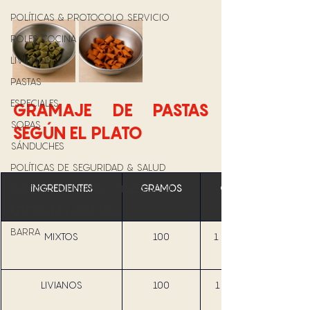
POLÍTICAS & PROTOCOLO SERVICIO
ROLES COCINA
LIVIANOS
PASTAS
ESPECIALES
GRAMAJE DE PASTAS 
SOPAS
SEGÚN EL PLATO 
SÁNDUCHES
POLÍTICAS DE SEGURIDAD & SALUD
INGREDIENTES
GRAMOS
CANTIDAD 
POLÍTICAS & BENEFICIO TRABAJADOR
PERFILES DE LA EMPRESA
BARRA
MIXTOS
100
1 TAZA = 120 
LIVIANOS
100
 1 TAZA = 120 