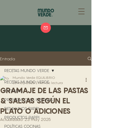
Entrada
RECETAS MUNDO VERDE
Mundo Verde EQUILIBRIO
RECETAS MUNDO VERDE
13 may 2025
1 min de lectura
GRAMAJE DE LAS PASTAS
ENTRADAS
& SALSAS SEGÚN EL
PREPARACIONES INTERNAS
DESAYUNOS RAPPI
PLATO O ADICIONES
PRODUCTOS RAPPI
Actualizado:
23 may 2025
POLÍTICAS COCINAS