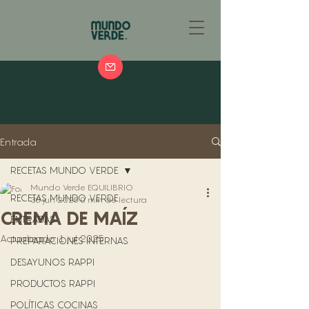
Entrada
RECETAS MUNDO VERDE
Mundo Verde EQUILIBRIO
RECETAS MUNDO VERDE
30 jun 2025
0 min de lectura
CREMA DE MAÍZ
ENTRADAS
Actualizado:
1 jul 2025
PREPARACIONES INTERNAS
DESAYUNOS RAPPI
PRODUCTOS RAPPI
POLÍTICAS COCINAS