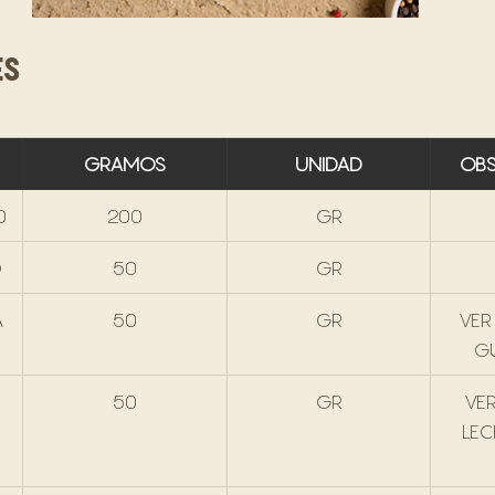
ES
GRAMOS
UNIDAD
OBS
0
200
GR
O
50
GR
 
50
GR
VER
G
50
GR
VER
LEC