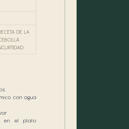
RECETA DE LA 
CEBOLLA 
NCURTIDAD
os
mico con agua 
var
 en el plato 