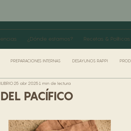
rencias
¿Dónde estamos?
Recetas & Políticas
PREPARACIONES INTERNAS
DESAYUNOS RAPPI
PROD
LIBRIO
25 abr 2025
1 min de lectura
AS & PROTOCOLO SERVICIO
ROLES COCINA
LIVIANOS
 DEL PACÍFICO
ÍTICAS DE SEGURIDAD & SALUD
POLÍTICAS & BENEFICIO TRABA
RRA