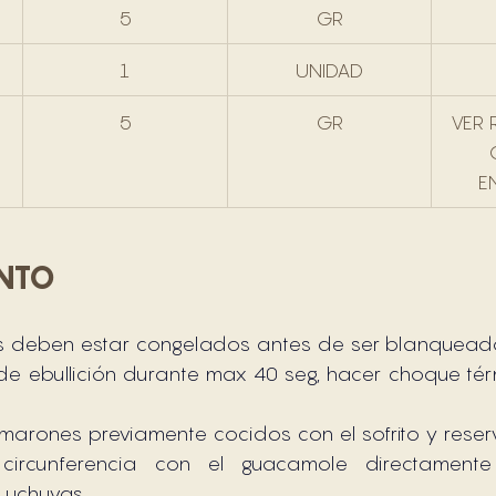
5
GR
1
UNIDAD
5
GR
VER 
E
ENTO
 deben estar congelados antes de ser blanquead
de ebullición durante max 40 seg, hacer choque tér
marones previamente cocidos con el sofrito y reser
 circunferencia con el guacamole directamente
 uchuvas.