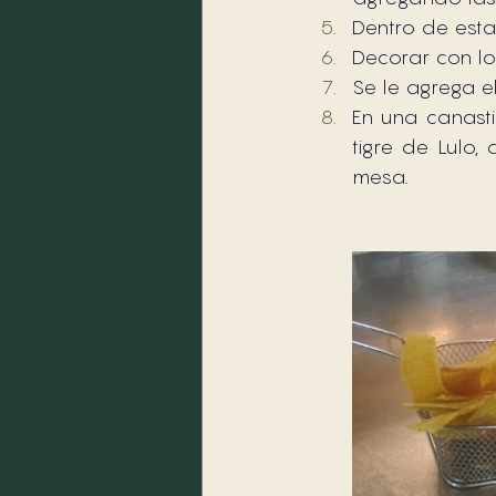
Dentro de esta
Decorar con lo
Se le agrega e
En una canastil
tigre de Lulo,
mesa.