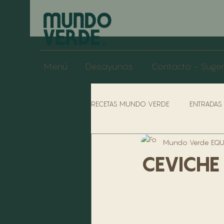
Menú
Desayunos
Contacto - Suge
RECETAS MUNDO VERDE
ENTRADAS
Mundo Verde EQUI
POLÍTICAS COCINAS
POLÍTIC
CEVICHE
SOPAS
SÁNDUCHES
POL
PERFILES DE LA EMPRESA
BA