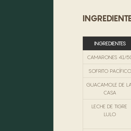
INGREDIENT
INGREDIENTES
CAMARONES 41/5
SOFRITO PACÍFIC
GUACAMOLE DE LA
CASA
LECHE DE TIGRE 
LULO