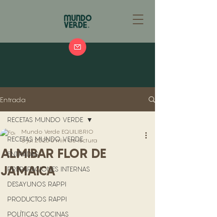
Entrada
RECETAS MUNDO VERDE
Mundo Verde EQUILIBRIO
RECETAS MUNDO VERDE
8 jul 2025
0 min de lectura
ALMIBAR FLOR DE
ENTRADAS
JAMAICA
PREPARACIONES INTERNAS
DESAYUNOS RAPPI
PRODUCTOS RAPPI
POLÍTICAS COCINAS