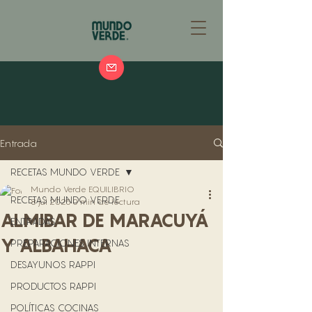
Entrada
RECETAS MUNDO VERDE
Mundo Verde EQUILIBRIO
RECETAS MUNDO VERDE
8 jul 2025
0 min de lectura
ALMIBAR DE MARACUYÁ
ENTRADAS
Y ALBAHACA
PREPARACIONES INTERNAS
DESAYUNOS RAPPI
PRODUCTOS RAPPI
POLÍTICAS COCINAS