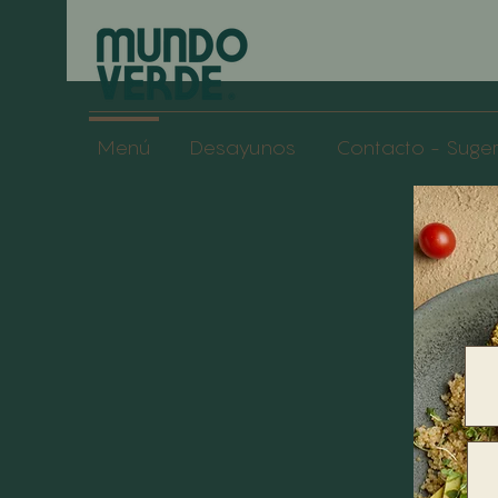
Menú
Desayunos
Contacto - Suge